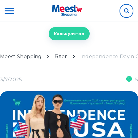
Калькулятор
Meest Shopping
Блог
Independence Day в С
3/7/2025
5