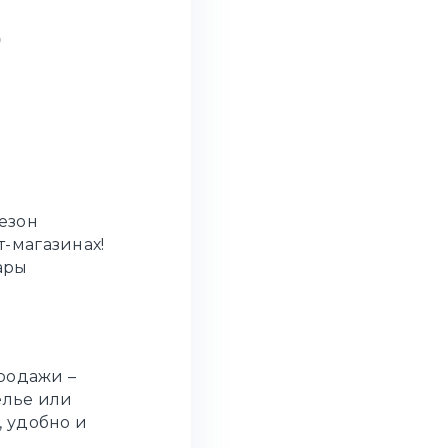
о
сезон
-магазинах!
ары
родажи –
елье или
, удобно и