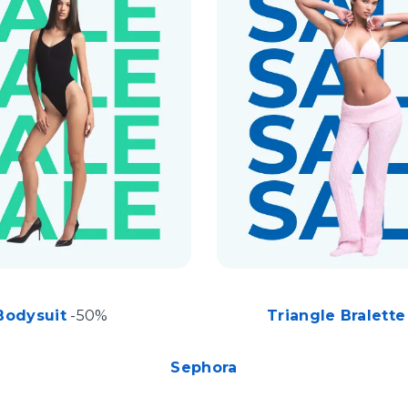
Bodysuit
-50%
Triangle Bralette
Sephora