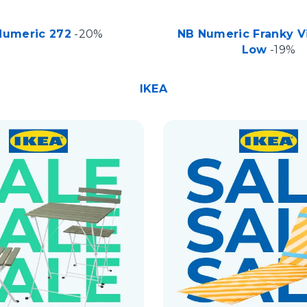
Numeric 272
-20%
NB Numeric Franky Vi
Low
-19%
IKEA