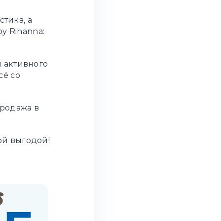
стика, а
y Rihanna:
 активного
сё со
продажа в
ой выгодой!